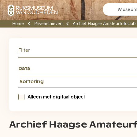
Museuma
Home
Privéarchieven
Archief Haagse Amateurfotoclu
Welk
Filter
Rijk
Data
Hier vindt u
Pleyte, ook d
Alleen met digitaal object
Archief Haagse Amateur