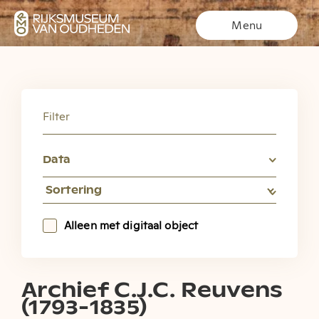
Menu
Welkom op de
Filter
archiefwebsite van het
Rijksmuseum van Oudheden.
Data
Hier vindt u naast de digitale kopieën van het
brievenarchief en de privéarchieven van Humbert,
Reuvens en Pleyte, ook de beschrijvingen van alle nog
niet gedigitaliseerde archiefstukken.
Alleen met digitaal object
Archief C.J.C. Reuvens
(1793-1835)