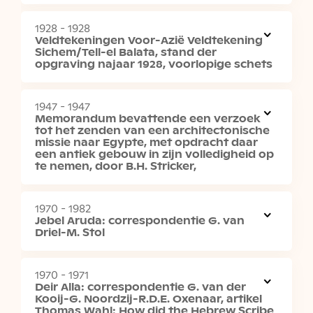
Fotoarchief
1928 - 1928
Röntgenfoto's
Veldtekeningen Voor-Azië Veldtekening
Sichem/Tell-el Balata, stand der
Portret
opgraving najaar 1928, voorlopige schets
Rijksmuseum van Oudheden algemeen
Landschap
1947 - 1947
Memorandum bevattende een verzoek
Opgraving
tot het zenden van een architectonische
Voorwerp
missie naar Egypte, met opdracht daar
een antiek gebouw in zijn volledigheid op
te nemen, door B.H. Stricker,
Museumcollectie: documentatie
objecten
1970 - 1982
Catalogi
Jebel Aruda: correspondentie G. van
Driel-M. Stol
Bruikleen
Restauratierapporten
1970 - 1971
Documentatie objecten
Deir Alla: correspondentie G. van der
Inventarislijsten
Kooij-G. Noordzij-R.D.E. Oxenaar, artikel
Thomas Wahl: How did the Hebrew Scribe