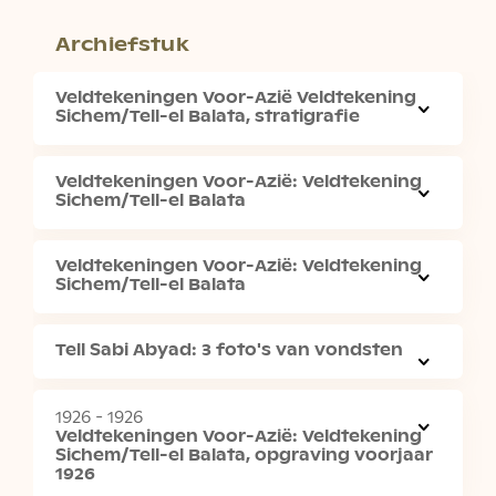
Cultuurbeheer
Archief C.A. Kalmeijer
Archiefstuk
Archief Stichting Archeon
Veldtekeningen Voor-Azië Veldtekening
Archief R. Halbertsma
Sichem/Tell-el Balata, stratigrafie
Archief Olivier Peter Nieuwenhuijse (1966-2020)
Archief J.H. Insinger (1854-1918)
Veldtekeningen Voor-Azië: Veldtekening
Archief P.L.A. Janssen
Sichem/Tell-el Balata
Archief F.C. Bursch (1903-1981)
Archief M.J. Raven
Veldtekeningen Voor-Azië: Veldtekening
Sichem/Tell-el Balata
Archief P.J. ter Keurs
Archief P.J.R. Modderman (1919-2005)
Tell Sabi Abyad: 3 foto's van vondsten
Archief L.P. Louwe Kooijmans
Archief C.L. Temminck Groll (1925-2015)
1926 - 1926
Archief C.C.Th. de Beaufort (1916-?)
Veldtekeningen Voor-Azië: Veldtekening
Archief W. Pleyte (1836-1903)
Sichem/Tell-el Balata, opgraving voorjaar
1926