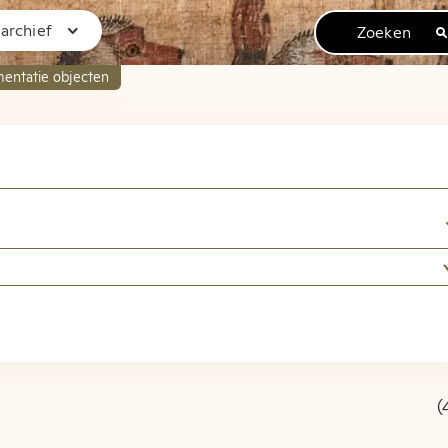
rchief
Zoeken
entatie objecten
om op de archiefw
smuseum van Oudh
 naast de digitale kopieën van het brievenarchief en
e beschrijvingen van alle nog niet gedigitaliseerde a
(