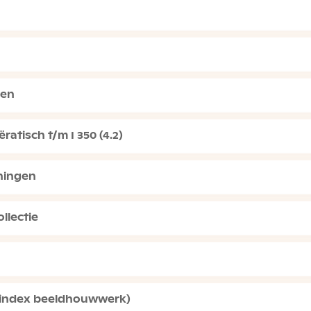
een
ratisch t/m I 350 (4.2)
ningen
llectie
 (index beeldhouwwerk)