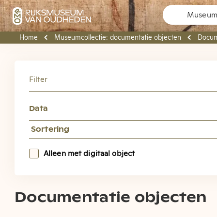
Museuma
Home
Museumcollectie: documentatie objecten
Docum
Welk
Filter
Rijk
Data
Hier vindt u
Pleyte, ook d
Alleen met digitaal object
Documentatie objecten