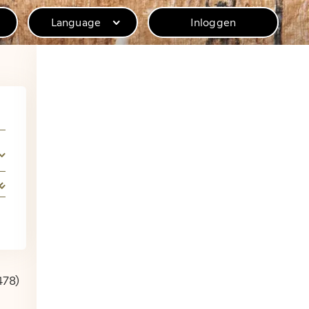
Language
Inloggen
ebsite van het
eden.
 de privéarchieven van Humbert, Reuvens en
rchiefstukken.
478)