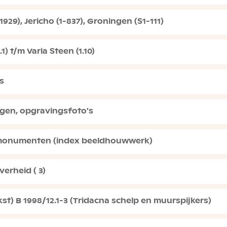
29), Jericho (1-837), Groningen (S1-111)
) t/m Varia Steen (1.10)
s
gen, opgravingsfoto's
fmonumenten (index beeldhouwwerk)
verheid ( 3)
t) B 1998/12.1-3 (Tridacna schelp en muurspijkers)