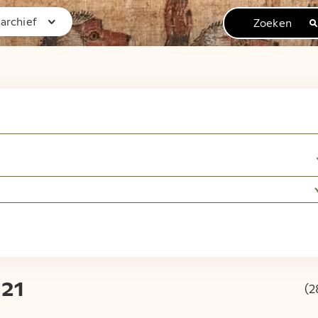
rchief
Zoeken
om op de archiefw
smuseum van Oudh
 naast de digitale kopieën van het brievenarchief en
e beschrijvingen van alle nog niet gedigitaliseerde a
21
(2