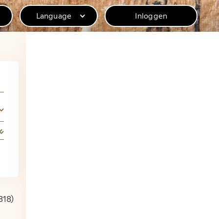
Language
Inloggen
ebsite van het
eden.
 de privéarchieven van Humbert, Reuvens en
rchiefstukken.
818)