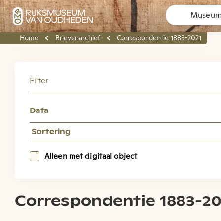
Museuma
Home
Brievenarchief
Correspondentie 1883-2021
Welk
Filter
Rijk
Data
Hier vindt u
Pleyte, ook d
Alleen met digitaal object
Correspondentie 1883-20